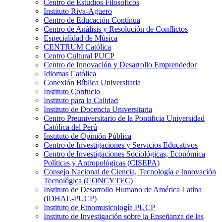
Centro de Estudios Filosóficos
Instituto Riva-Agüero
Centro de Educación Contínua
Centro de Análisis y Resolución de Conflictos
Especialidad de Música
CENTRUM Católica
Centro Cultural PUCP
Centro de Innovación y Desarrollo Emprendedor
Idiomas Católica
Conexión Bíblica Universitaria
Instituto Confucio
Instituto para la Calidad
Instituto de Docencia Universitaria
Centro Preuniversitario de la Pontificia Universidad
Católica del Perú
Instituto de Opinión Pública
Centro de Investigaciones y Servicios Educativos
Centro de Investigaciones Sociológicas, Económica
Políticas y Antropológicas (CISEPA)
Consejo Nacional de Ciencia, Tecnología e Innovación
Tecnológica (CONCYTEC)
Instituto de Desarrollo Humano de América Latina
(IDHAL-PUCP)
Instituto de Etnomusicología PUCP
Instituto de Investigación sobre la Enseñanza de las