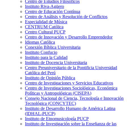
Centro de Estudios Filosóficos
Instituto Riva-Agüero
Centro de Educación Contínua
Centro de Análisis y Resolución de Conflictos
Especialidad de Música
CENTRUM Católica
Centro Cultural PUCP
Centro de Innovación y Desarrollo Emprendedor
Idiomas Católica
Conexión Bíblica Universitaria
Instituto Confucio
Instituto para la Calidad
Instituto de Docencia Universitaria
Centro Preuniversitario de la Pontificia Universidad
Católica del Perú
Instituto de Opinión Pública
Centro de Investigaciones y Servicios Educativos
Centro de Investigaciones Sociológicas, Económica
Políticas y Antropológicas (CISEPA)
Consejo Nacional de Ciencia, Tecnología e Innovación
Tecnológica (CONCYTEC)
Instituto de Desarrollo Humano de América Latina
(IDHAL-PUCP)
Instituto de Etnomusicología PUCP
Instituto de Investigación sobre la Enseñanza de las