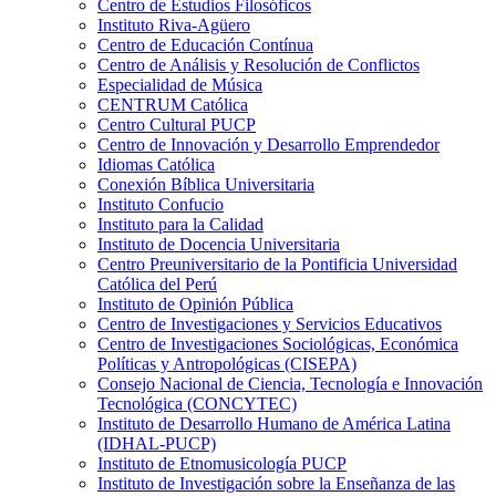
Centro de Estudios Filosóficos
Instituto Riva-Agüero
Centro de Educación Contínua
Centro de Análisis y Resolución de Conflictos
Especialidad de Música
CENTRUM Católica
Centro Cultural PUCP
Centro de Innovación y Desarrollo Emprendedor
Idiomas Católica
Conexión Bíblica Universitaria
Instituto Confucio
Instituto para la Calidad
Instituto de Docencia Universitaria
Centro Preuniversitario de la Pontificia Universidad
Católica del Perú
Instituto de Opinión Pública
Centro de Investigaciones y Servicios Educativos
Centro de Investigaciones Sociológicas, Económica
Políticas y Antropológicas (CISEPA)
Consejo Nacional de Ciencia, Tecnología e Innovación
Tecnológica (CONCYTEC)
Instituto de Desarrollo Humano de América Latina
(IDHAL-PUCP)
Instituto de Etnomusicología PUCP
Instituto de Investigación sobre la Enseñanza de las