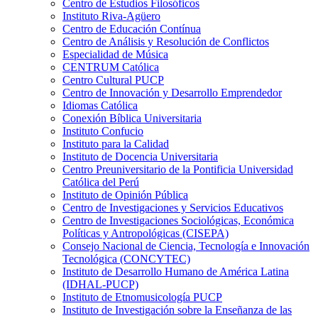
Centro de Estudios Filosóficos
Instituto Riva-Agüero
Centro de Educación Contínua
Centro de Análisis y Resolución de Conflictos
Especialidad de Música
CENTRUM Católica
Centro Cultural PUCP
Centro de Innovación y Desarrollo Emprendedor
Idiomas Católica
Conexión Bíblica Universitaria
Instituto Confucio
Instituto para la Calidad
Instituto de Docencia Universitaria
Centro Preuniversitario de la Pontificia Universidad
Católica del Perú
Instituto de Opinión Pública
Centro de Investigaciones y Servicios Educativos
Centro de Investigaciones Sociológicas, Económica
Políticas y Antropológicas (CISEPA)
Consejo Nacional de Ciencia, Tecnología e Innovación
Tecnológica (CONCYTEC)
Instituto de Desarrollo Humano de América Latina
(IDHAL-PUCP)
Instituto de Etnomusicología PUCP
Instituto de Investigación sobre la Enseñanza de las