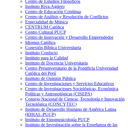
Centro de Estudios Filosóficos
Instituto Riva-Agüero
Centro de Educación Contínua
Centro de Análisis y Resolución de Conflictos
Especialidad de Música
CENTRUM Católica
Centro Cultural PUCP
Centro de Innovación y Desarrollo Emprendedor
Idiomas Católica
Conexión Bíblica Universitaria
Instituto Confucio
Instituto para la Calidad
Instituto de Docencia Universitaria
Centro Preuniversitario de la Pontificia Universidad
Católica del Perú
Instituto de Opinión Pública
Centro de Investigaciones y Servicios Educativos
Centro de Investigaciones Sociológicas, Económica
Políticas y Antropológicas (CISEPA)
Consejo Nacional de Ciencia, Tecnología e Innovación
Tecnológica (CONCYTEC)
Instituto de Desarrollo Humano de América Latina
(IDHAL-PUCP)
Instituto de Etnomusicología PUCP
Instituto de Investigación sobre la Enseñanza de las