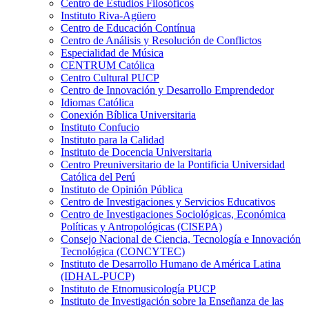
Centro de Estudios Filosóficos
Instituto Riva-Agüero
Centro de Educación Contínua
Centro de Análisis y Resolución de Conflictos
Especialidad de Música
CENTRUM Católica
Centro Cultural PUCP
Centro de Innovación y Desarrollo Emprendedor
Idiomas Católica
Conexión Bíblica Universitaria
Instituto Confucio
Instituto para la Calidad
Instituto de Docencia Universitaria
Centro Preuniversitario de la Pontificia Universidad
Católica del Perú
Instituto de Opinión Pública
Centro de Investigaciones y Servicios Educativos
Centro de Investigaciones Sociológicas, Económica
Políticas y Antropológicas (CISEPA)
Consejo Nacional de Ciencia, Tecnología e Innovación
Tecnológica (CONCYTEC)
Instituto de Desarrollo Humano de América Latina
(IDHAL-PUCP)
Instituto de Etnomusicología PUCP
Instituto de Investigación sobre la Enseñanza de las