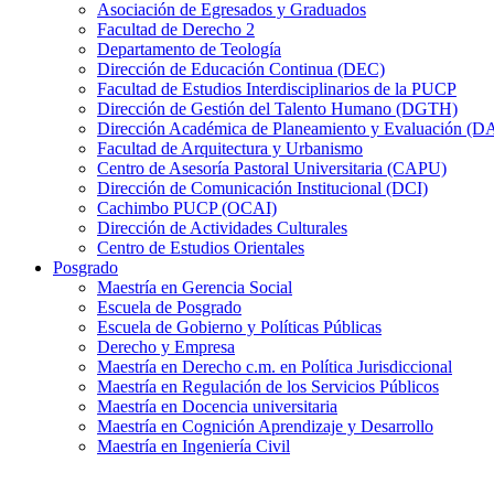
Asociación de Egresados y Graduados
Facultad de Derecho 2
Departamento de Teología
Dirección de Educación Continua (DEC)
Facultad de Estudios Interdisciplinarios de la PUCP
Dirección de Gestión del Talento Humano (DGTH)
Dirección Académica de Planeamiento y Evaluación (D
Facultad de Arquitectura y Urbanismo
Centro de Asesoría Pastoral Universitaria (CAPU)
Dirección de Comunicación Institucional (DCI)
Cachimbo PUCP (OCAI)
Dirección de Actividades Culturales
Centro de Estudios Orientales
Posgrado
Maestría en Gerencia Social
Escuela de Posgrado
Escuela de Gobierno y Políticas Públicas
Derecho y Empresa
Maestría en Derecho c.m. en Política Jurisdiccional
Maestría en Regulación de los Servicios Públicos
Maestría en Docencia universitaria
Maestría en Cognición Aprendizaje y Desarrollo
Maestría en Ingeniería Civil