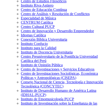
Centro de Estudios Filosóficos
Instituto Riva-Agüero
Centro de Educación Contínua
Centro de Análisis y Resolución de Conflictos
Especialidad de Música
CENTRUM Católica
Centro Cultural PUCP
Centro de Innovación y Desarrollo Emprendedor
Idiomas Católica
Conexión Bíblica Universitaria
Instituto Confucio
Instituto para la Calidad
Instituto de Docencia Universitaria
Centro Preuniversitario de la Pontificia Universidad
Católica del Perú
Instituto de Opinión Pública
Centro de Investigaciones y Servicios Educativos
Centro de Investigaciones Sociológicas, Económica
Políticas y Antropológicas (CISEPA)
Consejo Nacional de Ciencia, Tecnología e Innovación
Tecnológica (CONCYTEC)
Instituto de Desarrollo Humano de América Latina
(IDHAL-PUCP)
Instituto de Etnomusicología PUCP
Instituto de Investigación sobre la Enseñanza de las