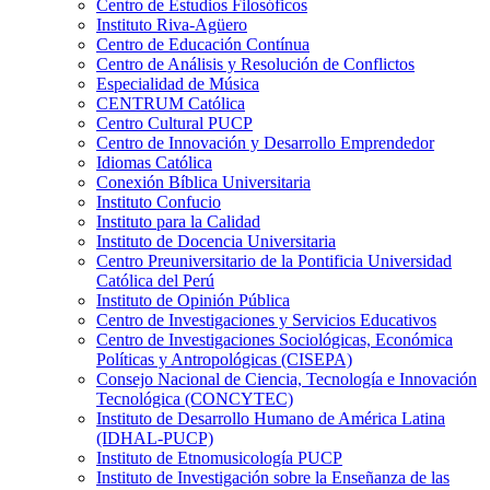
Centro de Estudios Filosóficos
Instituto Riva-Agüero
Centro de Educación Contínua
Centro de Análisis y Resolución de Conflictos
Especialidad de Música
CENTRUM Católica
Centro Cultural PUCP
Centro de Innovación y Desarrollo Emprendedor
Idiomas Católica
Conexión Bíblica Universitaria
Instituto Confucio
Instituto para la Calidad
Instituto de Docencia Universitaria
Centro Preuniversitario de la Pontificia Universidad
Católica del Perú
Instituto de Opinión Pública
Centro de Investigaciones y Servicios Educativos
Centro de Investigaciones Sociológicas, Económica
Políticas y Antropológicas (CISEPA)
Consejo Nacional de Ciencia, Tecnología e Innovación
Tecnológica (CONCYTEC)
Instituto de Desarrollo Humano de América Latina
(IDHAL-PUCP)
Instituto de Etnomusicología PUCP
Instituto de Investigación sobre la Enseñanza de las