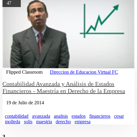
47
Flipped Classroom
Direccion de Educacion Virtual FC
Contabilidad Avanzada y Análisis de Estados
Financieros - Maestría en Derecho de la Empresa
19 de Julio de 2014
contabilidad
avanzada
analisis
estados
financieros
cesar
molleda
solis
maestria
derecho
empresa
3