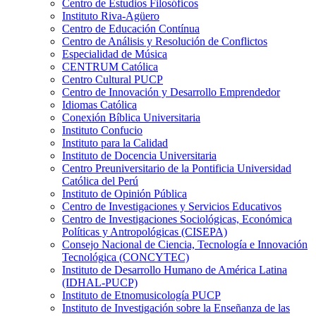
Centro de Estudios Filosóficos
Instituto Riva-Agüero
Centro de Educación Contínua
Centro de Análisis y Resolución de Conflictos
Especialidad de Música
CENTRUM Católica
Centro Cultural PUCP
Centro de Innovación y Desarrollo Emprendedor
Idiomas Católica
Conexión Bíblica Universitaria
Instituto Confucio
Instituto para la Calidad
Instituto de Docencia Universitaria
Centro Preuniversitario de la Pontificia Universidad
Católica del Perú
Instituto de Opinión Pública
Centro de Investigaciones y Servicios Educativos
Centro de Investigaciones Sociológicas, Económica
Políticas y Antropológicas (CISEPA)
Consejo Nacional de Ciencia, Tecnología e Innovación
Tecnológica (CONCYTEC)
Instituto de Desarrollo Humano de América Latina
(IDHAL-PUCP)
Instituto de Etnomusicología PUCP
Instituto de Investigación sobre la Enseñanza de las