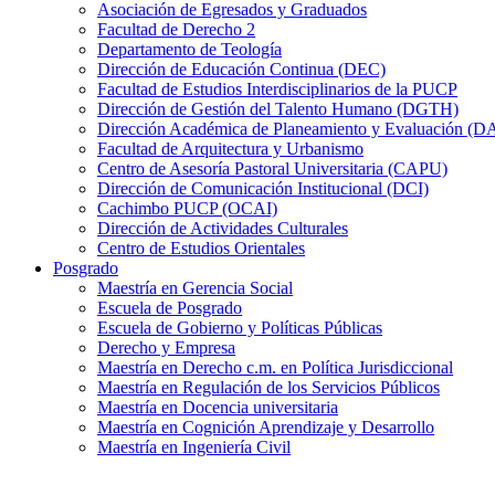
Asociación de Egresados y Graduados
Facultad de Derecho 2
Departamento de Teología
Dirección de Educación Continua (DEC)
Facultad de Estudios Interdisciplinarios de la PUCP
Dirección de Gestión del Talento Humano (DGTH)
Dirección Académica de Planeamiento y Evaluación (D
Facultad de Arquitectura y Urbanismo
Centro de Asesoría Pastoral Universitaria (CAPU)
Dirección de Comunicación Institucional (DCI)
Cachimbo PUCP (OCAI)
Dirección de Actividades Culturales
Centro de Estudios Orientales
Posgrado
Maestría en Gerencia Social
Escuela de Posgrado
Escuela de Gobierno y Políticas Públicas
Derecho y Empresa
Maestría en Derecho c.m. en Política Jurisdiccional
Maestría en Regulación de los Servicios Públicos
Maestría en Docencia universitaria
Maestría en Cognición Aprendizaje y Desarrollo
Maestría en Ingeniería Civil