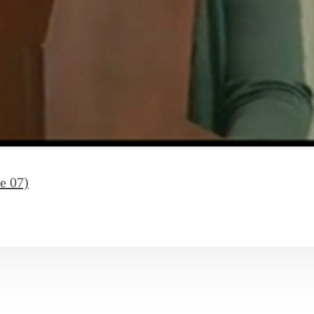
e 07)