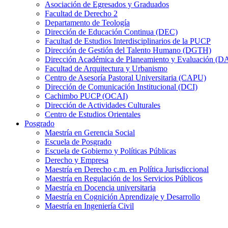
Asociación de Egresados y Graduados
Facultad de Derecho 2
Departamento de Teología
Dirección de Educación Continua (DEC)
Facultad de Estudios Interdisciplinarios de la PUCP
Dirección de Gestión del Talento Humano (DGTH)
Dirección Académica de Planeamiento y Evaluación (D
Facultad de Arquitectura y Urbanismo
Centro de Asesoría Pastoral Universitaria (CAPU)
Dirección de Comunicación Institucional (DCI)
Cachimbo PUCP (OCAI)
Dirección de Actividades Culturales
Centro de Estudios Orientales
Posgrado
Maestría en Gerencia Social
Escuela de Posgrado
Escuela de Gobierno y Políticas Públicas
Derecho y Empresa
Maestría en Derecho c.m. en Política Jurisdiccional
Maestría en Regulación de los Servicios Públicos
Maestría en Docencia universitaria
Maestría en Cognición Aprendizaje y Desarrollo
Maestría en Ingeniería Civil