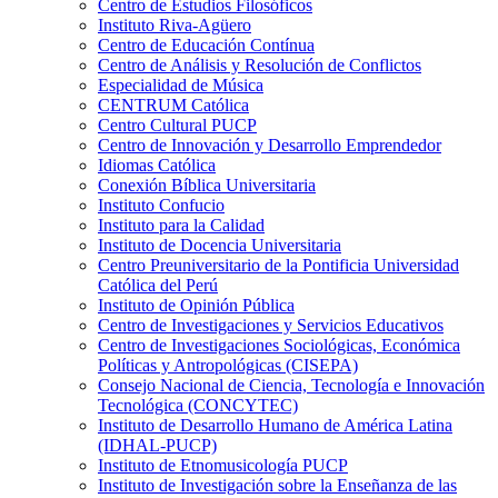
Centro de Estudios Filosóficos
Instituto Riva-Agüero
Centro de Educación Contínua
Centro de Análisis y Resolución de Conflictos
Especialidad de Música
CENTRUM Católica
Centro Cultural PUCP
Centro de Innovación y Desarrollo Emprendedor
Idiomas Católica
Conexión Bíblica Universitaria
Instituto Confucio
Instituto para la Calidad
Instituto de Docencia Universitaria
Centro Preuniversitario de la Pontificia Universidad
Católica del Perú
Instituto de Opinión Pública
Centro de Investigaciones y Servicios Educativos
Centro de Investigaciones Sociológicas, Económica
Políticas y Antropológicas (CISEPA)
Consejo Nacional de Ciencia, Tecnología e Innovación
Tecnológica (CONCYTEC)
Instituto de Desarrollo Humano de América Latina
(IDHAL-PUCP)
Instituto de Etnomusicología PUCP
Instituto de Investigación sobre la Enseñanza de las