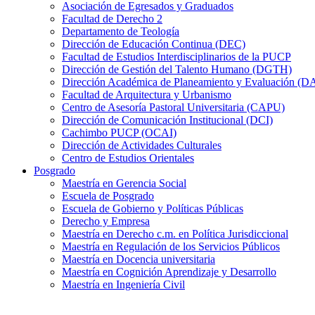
Asociación de Egresados y Graduados
Facultad de Derecho 2
Departamento de Teología
Dirección de Educación Continua (DEC)
Facultad de Estudios Interdisciplinarios de la PUCP
Dirección de Gestión del Talento Humano (DGTH)
Dirección Académica de Planeamiento y Evaluación (D
Facultad de Arquitectura y Urbanismo
Centro de Asesoría Pastoral Universitaria (CAPU)
Dirección de Comunicación Institucional (DCI)
Cachimbo PUCP (OCAI)
Dirección de Actividades Culturales
Centro de Estudios Orientales
Posgrado
Maestría en Gerencia Social
Escuela de Posgrado
Escuela de Gobierno y Políticas Públicas
Derecho y Empresa
Maestría en Derecho c.m. en Política Jurisdiccional
Maestría en Regulación de los Servicios Públicos
Maestría en Docencia universitaria
Maestría en Cognición Aprendizaje y Desarrollo
Maestría en Ingeniería Civil