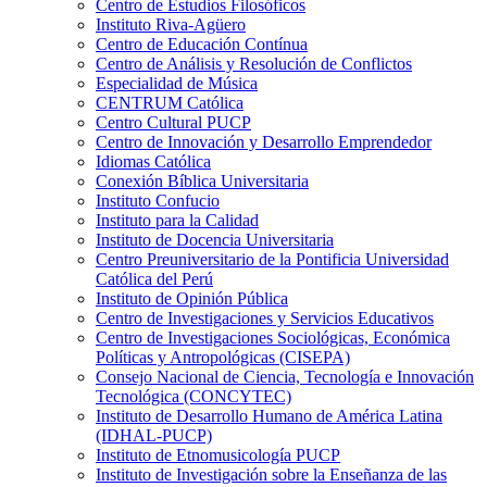
Centro de Estudios Filosóficos
Instituto Riva-Agüero
Centro de Educación Contínua
Centro de Análisis y Resolución de Conflictos
Especialidad de Música
CENTRUM Católica
Centro Cultural PUCP
Centro de Innovación y Desarrollo Emprendedor
Idiomas Católica
Conexión Bíblica Universitaria
Instituto Confucio
Instituto para la Calidad
Instituto de Docencia Universitaria
Centro Preuniversitario de la Pontificia Universidad
Católica del Perú
Instituto de Opinión Pública
Centro de Investigaciones y Servicios Educativos
Centro de Investigaciones Sociológicas, Económica
Políticas y Antropológicas (CISEPA)
Consejo Nacional de Ciencia, Tecnología e Innovación
Tecnológica (CONCYTEC)
Instituto de Desarrollo Humano de América Latina
(IDHAL-PUCP)
Instituto de Etnomusicología PUCP
Instituto de Investigación sobre la Enseñanza de las