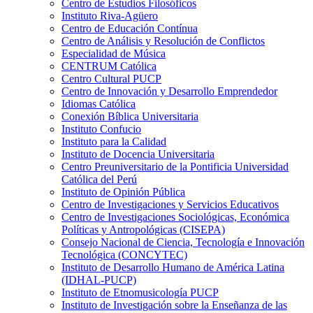
Centro de Estudios Filosóficos
Instituto Riva-Agüero
Centro de Educación Contínua
Centro de Análisis y Resolución de Conflictos
Especialidad de Música
CENTRUM Católica
Centro Cultural PUCP
Centro de Innovación y Desarrollo Emprendedor
Idiomas Católica
Conexión Bíblica Universitaria
Instituto Confucio
Instituto para la Calidad
Instituto de Docencia Universitaria
Centro Preuniversitario de la Pontificia Universidad
Católica del Perú
Instituto de Opinión Pública
Centro de Investigaciones y Servicios Educativos
Centro de Investigaciones Sociológicas, Económica
Políticas y Antropológicas (CISEPA)
Consejo Nacional de Ciencia, Tecnología e Innovación
Tecnológica (CONCYTEC)
Instituto de Desarrollo Humano de América Latina
(IDHAL-PUCP)
Instituto de Etnomusicología PUCP
Instituto de Investigación sobre la Enseñanza de las