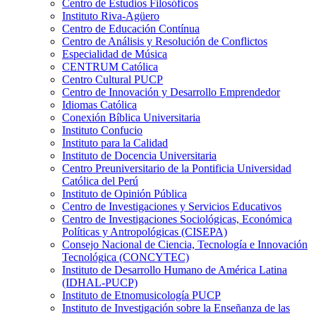
Centro de Estudios Filosóficos
Instituto Riva-Agüero
Centro de Educación Contínua
Centro de Análisis y Resolución de Conflictos
Especialidad de Música
CENTRUM Católica
Centro Cultural PUCP
Centro de Innovación y Desarrollo Emprendedor
Idiomas Católica
Conexión Bíblica Universitaria
Instituto Confucio
Instituto para la Calidad
Instituto de Docencia Universitaria
Centro Preuniversitario de la Pontificia Universidad
Católica del Perú
Instituto de Opinión Pública
Centro de Investigaciones y Servicios Educativos
Centro de Investigaciones Sociológicas, Económica
Políticas y Antropológicas (CISEPA)
Consejo Nacional de Ciencia, Tecnología e Innovación
Tecnológica (CONCYTEC)
Instituto de Desarrollo Humano de América Latina
(IDHAL-PUCP)
Instituto de Etnomusicología PUCP
Instituto de Investigación sobre la Enseñanza de las