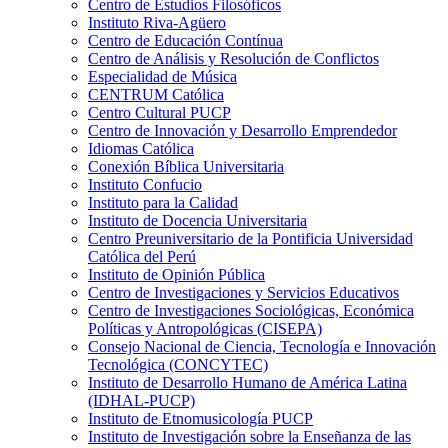
Centro de Estudios Filosóficos
Instituto Riva-Agüero
Centro de Educación Contínua
Centro de Análisis y Resolución de Conflictos
Especialidad de Música
CENTRUM Católica
Centro Cultural PUCP
Centro de Innovación y Desarrollo Emprendedor
Idiomas Católica
Conexión Bíblica Universitaria
Instituto Confucio
Instituto para la Calidad
Instituto de Docencia Universitaria
Centro Preuniversitario de la Pontificia Universidad
Católica del Perú
Instituto de Opinión Pública
Centro de Investigaciones y Servicios Educativos
Centro de Investigaciones Sociológicas, Económica
Políticas y Antropológicas (CISEPA)
Consejo Nacional de Ciencia, Tecnología e Innovación
Tecnológica (CONCYTEC)
Instituto de Desarrollo Humano de América Latina
(IDHAL-PUCP)
Instituto de Etnomusicología PUCP
Instituto de Investigación sobre la Enseñanza de las