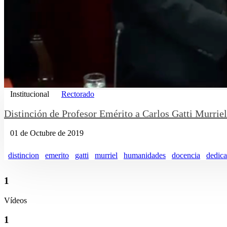
Institucional
Rectorado
Distinción de Profesor Emérito a Carlos Gatti Murriel
01 de Octubre de 2019
distincion
emerito
gatti
murriel
humanidades
docencia
dedica
1
Vídeos
1