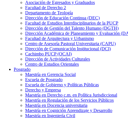
Asociación de Egresados y Graduados
Facultad de Derecho 2
Departamento de Teología
Dirección de Educación Continua (DEC)
Facultad de Estudios Interdisciplinarios de la PUCP
Dirección de Gestión del Talento Humano (DGTH)
Dirección Académica de Planeamiento y Evaluación (D
Facultad de Arquitectura y Urbanismo
Centro de Asesoría Pastoral Universitaria (CAPU)
Dirección de Comunicación Institucional (DCI)
Cachimbo PUCP (OCAI)
Dirección de Actividades Culturales
Centro de Estudios Orientales
Posgrado
Maestría en Gerencia Social
Escuela de Posgrado
Escuela de Gobierno y Políticas Públicas
Derecho y Empresa
Maestría en Derecho c.m. en Política Jurisdiccional
Maestría en Regulación de los Servicios Públicos
Maestría en Docencia universitaria
Maestría en Cognición Aprendizaje y Desarrollo
Maestría en Ingeniería Civil