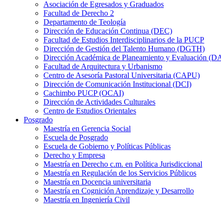
Asociación de Egresados y Graduados
Facultad de Derecho 2
Departamento de Teología
Dirección de Educación Continua (DEC)
Facultad de Estudios Interdisciplinarios de la PUCP
Dirección de Gestión del Talento Humano (DGTH)
Dirección Académica de Planeamiento y Evaluación (D
Facultad de Arquitectura y Urbanismo
Centro de Asesoría Pastoral Universitaria (CAPU)
Dirección de Comunicación Institucional (DCI)
Cachimbo PUCP (OCAI)
Dirección de Actividades Culturales
Centro de Estudios Orientales
Posgrado
Maestría en Gerencia Social
Escuela de Posgrado
Escuela de Gobierno y Políticas Públicas
Derecho y Empresa
Maestría en Derecho c.m. en Política Jurisdiccional
Maestría en Regulación de los Servicios Públicos
Maestría en Docencia universitaria
Maestría en Cognición Aprendizaje y Desarrollo
Maestría en Ingeniería Civil