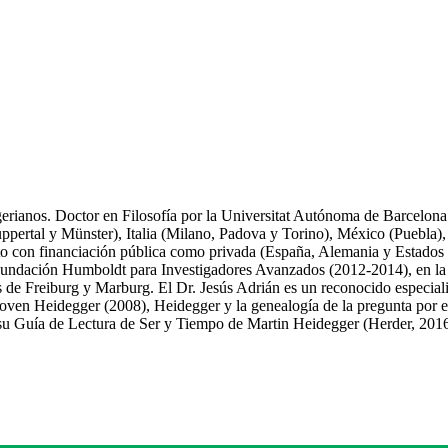
gerianos. Doctor en Filosofía por la Universitat Autónoma de Barcelona
uppertal y Münster), Italia (Milano, Padova y Torino), México (Puebla)
nto con financiación pública como privada (España, Alemania y Estados
 Fundación Humboldt para Investigadores Avanzados (2012-2014), en la q
es de Freiburg y Marburg. El Dr. Jesús Adrián es un reconocido especiali
joven Heidegger (2008), Heidegger y la genealogía de la pregunta por el
su Guía de Lectura de Ser y Tiempo de Martin Heidegger (Herder, 2016)