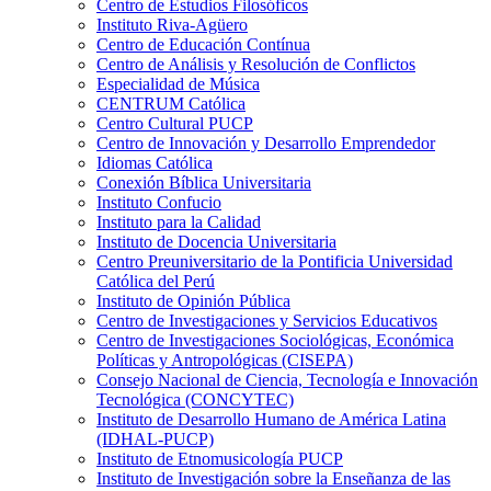
Centro de Estudios Filosóficos
Instituto Riva-Agüero
Centro de Educación Contínua
Centro de Análisis y Resolución de Conflictos
Especialidad de Música
CENTRUM Católica
Centro Cultural PUCP
Centro de Innovación y Desarrollo Emprendedor
Idiomas Católica
Conexión Bíblica Universitaria
Instituto Confucio
Instituto para la Calidad
Instituto de Docencia Universitaria
Centro Preuniversitario de la Pontificia Universidad
Católica del Perú
Instituto de Opinión Pública
Centro de Investigaciones y Servicios Educativos
Centro de Investigaciones Sociológicas, Económica
Políticas y Antropológicas (CISEPA)
Consejo Nacional de Ciencia, Tecnología e Innovación
Tecnológica (CONCYTEC)
Instituto de Desarrollo Humano de América Latina
(IDHAL-PUCP)
Instituto de Etnomusicología PUCP
Instituto de Investigación sobre la Enseñanza de las