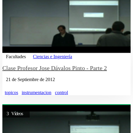
Facultades
Ciencias e Ingeniería
Clase Profesor Jose Dávalos Pinto - Parte 2
21 de Septiembre de 2012
topicos
instrumentacion
control
3 Vídeos