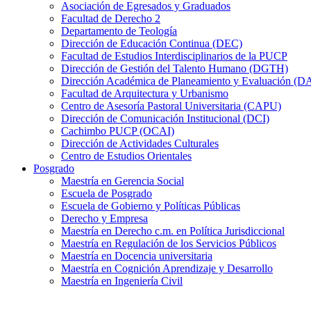
Asociación de Egresados y Graduados
Facultad de Derecho 2
Departamento de Teología
Dirección de Educación Continua (DEC)
Facultad de Estudios Interdisciplinarios de la PUCP
Dirección de Gestión del Talento Humano (DGTH)
Dirección Académica de Planeamiento y Evaluación (D
Facultad de Arquitectura y Urbanismo
Centro de Asesoría Pastoral Universitaria (CAPU)
Dirección de Comunicación Institucional (DCI)
Cachimbo PUCP (OCAI)
Dirección de Actividades Culturales
Centro de Estudios Orientales
Posgrado
Maestría en Gerencia Social
Escuela de Posgrado
Escuela de Gobierno y Políticas Públicas
Derecho y Empresa
Maestría en Derecho c.m. en Política Jurisdiccional
Maestría en Regulación de los Servicios Públicos
Maestría en Docencia universitaria
Maestría en Cognición Aprendizaje y Desarrollo
Maestría en Ingeniería Civil