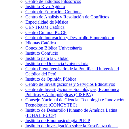
Centro de Estudios Filosóficos
Instituto Riva-Agüero
Centro de Educación Contínua
Centro de Análisis y Resolución de Conflictos
Especialidad de Música
CENTRUM Católica
Centro Cultural PUCP
Centro de Innovación y Desarrollo Emprendedor
Idiomas Católica
Conexión Bíblica Universitaria
Instituto Confucio
Instituto para la Calidad
Instituto de Docencia Universitaria
Centro Preuniversitario de la Pontificia Universidad
Católica del Perú
Instituto de Opinión Pública
Centro de Investigaciones y Servicios Educativos
Centro de Investigaciones Sociológicas, Económica
Políticas y Antropológicas (CISEPA)
Consejo Nacional de Ciencia, Tecnología e Innovación
Tecnológica (CONCYTEC)
Instituto de Desarrollo Humano de América Latina
(IDHAL-PUCP)
Instituto de Etnomusicología PUCP
Instituto de Investigación sobre la Enseñanza de las