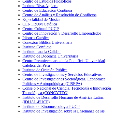
Centro de Estudios Filosóficos
Instituto Riva-Agüero
Centro de Educación Contínua
Centro de Análisis y Resolución de Conflictos
Especialidad de Música
CENTRUM Católica
Centro Cultural PUCP
Centro de Innovación y Desarrollo Emprendedor
Idiomas Católica
Conexión Bíblica Universitaria
Instituto Confucio
Instituto para la Calidad
Instituto de Docencia Universitaria
Centro Preuniversitario de la Pontificia Universidad
Católica del Perú
Instituto de Opinión Pública
Centro de Investigaciones y Servicios Educativos
Centro de Investigaciones Sociológicas, Económica
Políticas y Antropológicas (CISEPA)
Consejo Nacional de Ciencia, Tecnología e Innovación
Tecnológica (CONCYTEC)
Instituto de Desarrollo Humano de América Latina
(IDHAL-PUCP)
Instituto de Etnomusicología PUCP
Instituto de Investigación sobre la Enseñanza de las