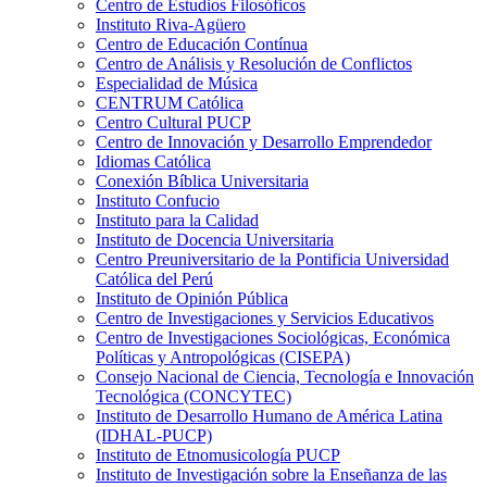
Centro de Estudios Filosóficos
Instituto Riva-Agüero
Centro de Educación Contínua
Centro de Análisis y Resolución de Conflictos
Especialidad de Música
CENTRUM Católica
Centro Cultural PUCP
Centro de Innovación y Desarrollo Emprendedor
Idiomas Católica
Conexión Bíblica Universitaria
Instituto Confucio
Instituto para la Calidad
Instituto de Docencia Universitaria
Centro Preuniversitario de la Pontificia Universidad
Católica del Perú
Instituto de Opinión Pública
Centro de Investigaciones y Servicios Educativos
Centro de Investigaciones Sociológicas, Económica
Políticas y Antropológicas (CISEPA)
Consejo Nacional de Ciencia, Tecnología e Innovación
Tecnológica (CONCYTEC)
Instituto de Desarrollo Humano de América Latina
(IDHAL-PUCP)
Instituto de Etnomusicología PUCP
Instituto de Investigación sobre la Enseñanza de las