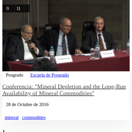
9
11
Posgrado
Escuela de Posgrado
Conferencia: "Mineral Depletion and the Long-Run
Availability of Mineral Commodities"
28 de Octubre de 2016
mineral
commodities