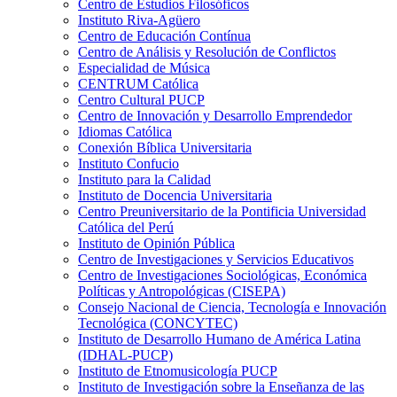
Centro de Estudios Filosóficos
Instituto Riva-Agüero
Centro de Educación Contínua
Centro de Análisis y Resolución de Conflictos
Especialidad de Música
CENTRUM Católica
Centro Cultural PUCP
Centro de Innovación y Desarrollo Emprendedor
Idiomas Católica
Conexión Bíblica Universitaria
Instituto Confucio
Instituto para la Calidad
Instituto de Docencia Universitaria
Centro Preuniversitario de la Pontificia Universidad
Católica del Perú
Instituto de Opinión Pública
Centro de Investigaciones y Servicios Educativos
Centro de Investigaciones Sociológicas, Económica
Políticas y Antropológicas (CISEPA)
Consejo Nacional de Ciencia, Tecnología e Innovación
Tecnológica (CONCYTEC)
Instituto de Desarrollo Humano de América Latina
(IDHAL-PUCP)
Instituto de Etnomusicología PUCP
Instituto de Investigación sobre la Enseñanza de las