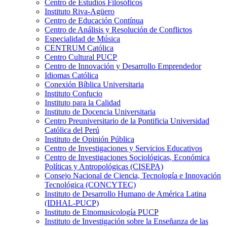
Centro de Estudios Filosóficos
Instituto Riva-Agüero
Centro de Educación Contínua
Centro de Análisis y Resolución de Conflictos
Especialidad de Música
CENTRUM Católica
Centro Cultural PUCP
Centro de Innovación y Desarrollo Emprendedor
Idiomas Católica
Conexión Bíblica Universitaria
Instituto Confucio
Instituto para la Calidad
Instituto de Docencia Universitaria
Centro Preuniversitario de la Pontificia Universidad
Católica del Perú
Instituto de Opinión Pública
Centro de Investigaciones y Servicios Educativos
Centro de Investigaciones Sociológicas, Económica
Políticas y Antropológicas (CISEPA)
Consejo Nacional de Ciencia, Tecnología e Innovación
Tecnológica (CONCYTEC)
Instituto de Desarrollo Humano de América Latina
(IDHAL-PUCP)
Instituto de Etnomusicología PUCP
Instituto de Investigación sobre la Enseñanza de las