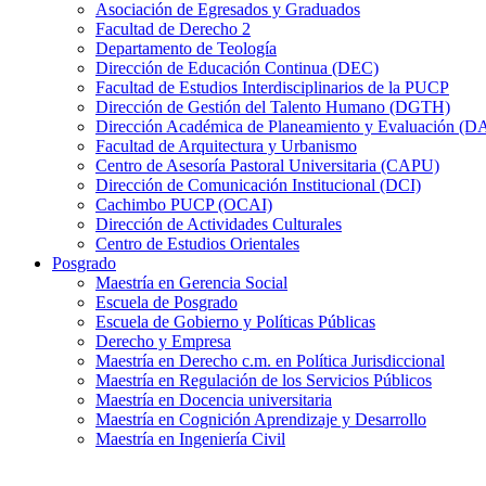
Asociación de Egresados y Graduados
Facultad de Derecho 2
Departamento de Teología
Dirección de Educación Continua (DEC)
Facultad de Estudios Interdisciplinarios de la PUCP
Dirección de Gestión del Talento Humano (DGTH)
Dirección Académica de Planeamiento y Evaluación (D
Facultad de Arquitectura y Urbanismo
Centro de Asesoría Pastoral Universitaria (CAPU)
Dirección de Comunicación Institucional (DCI)
Cachimbo PUCP (OCAI)
Dirección de Actividades Culturales
Centro de Estudios Orientales
Posgrado
Maestría en Gerencia Social
Escuela de Posgrado
Escuela de Gobierno y Políticas Públicas
Derecho y Empresa
Maestría en Derecho c.m. en Política Jurisdiccional
Maestría en Regulación de los Servicios Públicos
Maestría en Docencia universitaria
Maestría en Cognición Aprendizaje y Desarrollo
Maestría en Ingeniería Civil