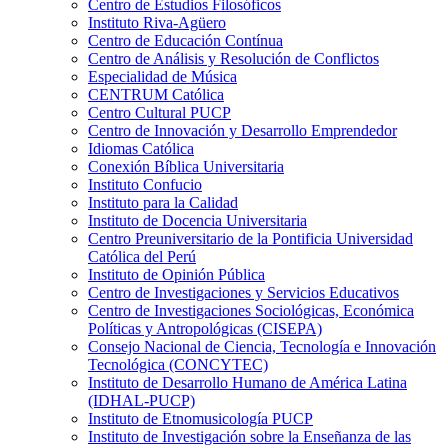
Centro de Estudios Filosóficos
Instituto Riva-Agüero
Centro de Educación Contínua
Centro de Análisis y Resolución de Conflictos
Especialidad de Música
CENTRUM Católica
Centro Cultural PUCP
Centro de Innovación y Desarrollo Emprendedor
Idiomas Católica
Conexión Bíblica Universitaria
Instituto Confucio
Instituto para la Calidad
Instituto de Docencia Universitaria
Centro Preuniversitario de la Pontificia Universidad
Católica del Perú
Instituto de Opinión Pública
Centro de Investigaciones y Servicios Educativos
Centro de Investigaciones Sociológicas, Económica
Políticas y Antropológicas (CISEPA)
Consejo Nacional de Ciencia, Tecnología e Innovación
Tecnológica (CONCYTEC)
Instituto de Desarrollo Humano de América Latina
(IDHAL-PUCP)
Instituto de Etnomusicología PUCP
Instituto de Investigación sobre la Enseñanza de las