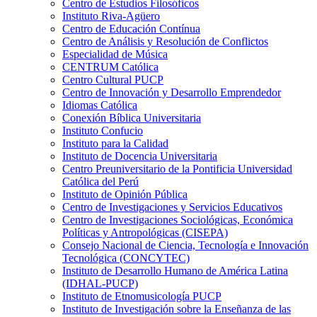
Centro de Estudios Filosóficos
Instituto Riva-Agüero
Centro de Educación Contínua
Centro de Análisis y Resolución de Conflictos
Especialidad de Música
CENTRUM Católica
Centro Cultural PUCP
Centro de Innovación y Desarrollo Emprendedor
Idiomas Católica
Conexión Bíblica Universitaria
Instituto Confucio
Instituto para la Calidad
Instituto de Docencia Universitaria
Centro Preuniversitario de la Pontificia Universidad
Católica del Perú
Instituto de Opinión Pública
Centro de Investigaciones y Servicios Educativos
Centro de Investigaciones Sociológicas, Económica
Políticas y Antropológicas (CISEPA)
Consejo Nacional de Ciencia, Tecnología e Innovación
Tecnológica (CONCYTEC)
Instituto de Desarrollo Humano de América Latina
(IDHAL-PUCP)
Instituto de Etnomusicología PUCP
Instituto de Investigación sobre la Enseñanza de las