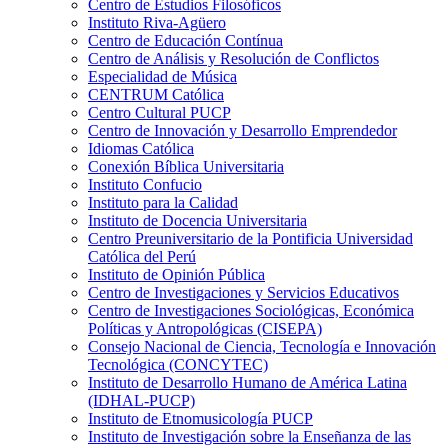
Centro de Estudios Filosóficos
Instituto Riva-Agüero
Centro de Educación Contínua
Centro de Análisis y Resolución de Conflictos
Especialidad de Música
CENTRUM Católica
Centro Cultural PUCP
Centro de Innovación y Desarrollo Emprendedor
Idiomas Católica
Conexión Bíblica Universitaria
Instituto Confucio
Instituto para la Calidad
Instituto de Docencia Universitaria
Centro Preuniversitario de la Pontificia Universidad
Católica del Perú
Instituto de Opinión Pública
Centro de Investigaciones y Servicios Educativos
Centro de Investigaciones Sociológicas, Económica
Políticas y Antropológicas (CISEPA)
Consejo Nacional de Ciencia, Tecnología e Innovación
Tecnológica (CONCYTEC)
Instituto de Desarrollo Humano de América Latina
(IDHAL-PUCP)
Instituto de Etnomusicología PUCP
Instituto de Investigación sobre la Enseñanza de las