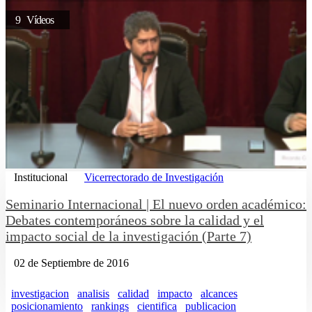
9 Vídeos
Institucional
Vicerrectorado de Investigación
Seminario Internacional | El nuevo orden académico:
Debates contemporáneos sobre la calidad y el
impacto social de la investigación (Parte 7)
02 de Septiembre de 2016
investigacion
analisis
calidad
impacto
alcances
posicionamiento
rankings
cientifica
publicacion