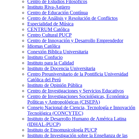
Centro de Estudios Filosóficos
Instituto Riva-Agüero
Centro de Educación Contínua
Centro de Análisis y Resolución de Conflictos
Especialidad de Música
CENTRUM Católica
Centro Cultural PUCP
Centro de Innovación y Desarrollo Emprendedor
Idiomas Católica
Conexión Bíblica Universitaria
Instituto Confucio
Instituto para la Calidad
Instituto de Docencia Universitaria
Centro Preuniversitario de la Pontificia Universidad
Católica del Perú
Instituto de Opinión Pública
Centro de Investigaciones y Servicios Educativos
Centro de Investigaciones Sociológicas, Económica
Políticas y Antropológicas (CISEPA)
Consejo Nacional de Ciencia, Tecnología e Innovación
Tecnológica (CONCYTEC)
Instituto de Desarrollo Humano de América Latina
(IDHAL-PUCP)
Instituto de Etnomusicología PUCP
Instituto de Investigación sobre la Enseñanza de las