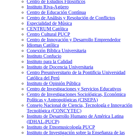
Centro de Estudios Filosóficos
Instituto Riva-Agüero
Centro de Educación Contínua
Centro de Análisis y Resolución de Conflictos
Especialidad de Música
CENTRUM Católica
Centro Cultural PUCP
Centro de Innovación y Desarrollo Emprendedor
Idiomas Católica
Conexión Bíblica Universitaria
Instituto Confucio
Instituto para la Calidad
Instituto de Docencia Universitaria
Centro Preuniversitario de la Pontificia Universidad
Católica del Perú
Instituto de Opinión Pública
Centro de Investigaciones y Servicios Educativos
Centro de Investigaciones Sociológicas, Económica
Políticas y Antropológicas (CISEPA)
Consejo Nacional de Ciencia, Tecnología e Innovación
Tecnológica (CONCYTEC)
Instituto de Desarrollo Humano de América Latina
(IDHAL-PUCP)
Instituto de Etnomusicología PUCP
Instituto de Investigación sobre la Enseñanza de las