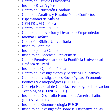
Centro de Estudios Filosóficos
Instituto Riva-Agüero
Centro de Educación Contínua
Centro de Análisis y Resolución de Conflictos
Especialidad de Música
CENTRUM Católica
Centro Cultural PUCP
Centro de Innovación y Desarrollo Emprendedor
Idiomas Católica
Conexión Bíblica Universitaria
Instituto Confucio
Instituto para la Calidad
Instituto de Docencia Universitaria
Centro Preuniversitario de la Pontificia Universidad
Católica del Perú
Instituto de Opinión Pública
Centro de Investigaciones y Servicios Educativos
Centro de Investigaciones Sociológicas, Económica
Políticas y Antropológicas (CISEPA)
Consejo Nacional de Ciencia, Tecnología e Innovación
Tecnológica (CONCYTEC)
Instituto de Desarrollo Humano de América Latina
(IDHAL-PUCP)
Instituto de Etnomusicología PUCP
Instituto de Investigación sobre la Enseñanza de las