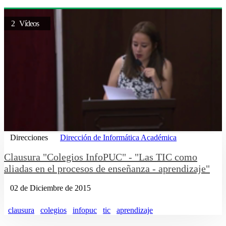
2 Vídeos
Direcciones
Dirección de Informática Académica
Clausura "Colegios InfoPUC" - "Las TIC como
aliadas en el procesos de enseñanza - aprendizaje"
02 de Diciembre de 2015
clausura
colegios
infopuc
tic
aprendizaje