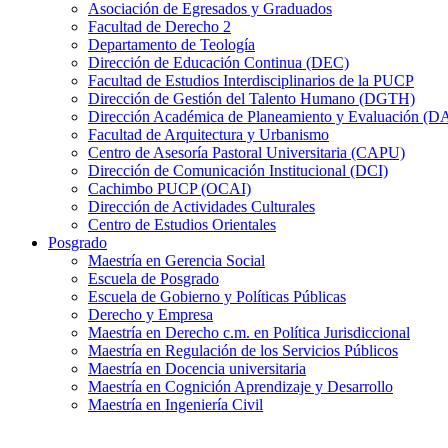
Asociación de Egresados y Graduados
Facultad de Derecho 2
Departamento de Teología
Dirección de Educación Continua (DEC)
Facultad de Estudios Interdisciplinarios de la PUCP
Dirección de Gestión del Talento Humano (DGTH)
Dirección Académica de Planeamiento y Evaluación (D
Facultad de Arquitectura y Urbanismo
Centro de Asesoría Pastoral Universitaria (CAPU)
Dirección de Comunicación Institucional (DCI)
Cachimbo PUCP (OCAI)
Dirección de Actividades Culturales
Centro de Estudios Orientales
Posgrado
Maestría en Gerencia Social
Escuela de Posgrado
Escuela de Gobierno y Políticas Públicas
Derecho y Empresa
Maestría en Derecho c.m. en Política Jurisdiccional
Maestría en Regulación de los Servicios Públicos
Maestría en Docencia universitaria
Maestría en Cognición Aprendizaje y Desarrollo
Maestría en Ingeniería Civil