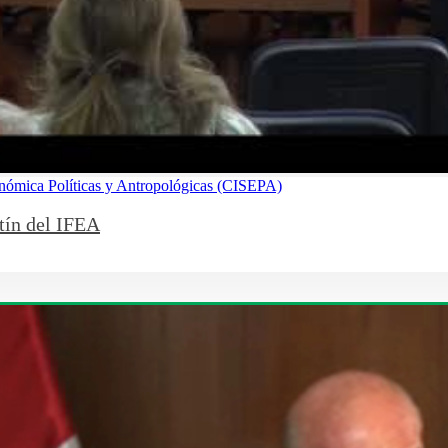
onómica Políticas y Antropológicas (CISEPA)
etín del IFEA