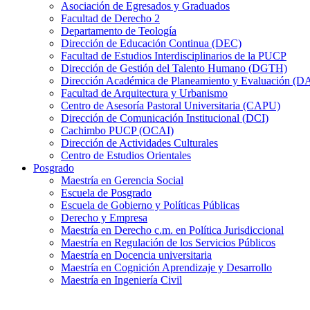
Asociación de Egresados y Graduados
Facultad de Derecho 2
Departamento de Teología
Dirección de Educación Continua (DEC)
Facultad de Estudios Interdisciplinarios de la PUCP
Dirección de Gestión del Talento Humano (DGTH)
Dirección Académica de Planeamiento y Evaluación (D
Facultad de Arquitectura y Urbanismo
Centro de Asesoría Pastoral Universitaria (CAPU)
Dirección de Comunicación Institucional (DCI)
Cachimbo PUCP (OCAI)
Dirección de Actividades Culturales
Centro de Estudios Orientales
Posgrado
Maestría en Gerencia Social
Escuela de Posgrado
Escuela de Gobierno y Políticas Públicas
Derecho y Empresa
Maestría en Derecho c.m. en Política Jurisdiccional
Maestría en Regulación de los Servicios Públicos
Maestría en Docencia universitaria
Maestría en Cognición Aprendizaje y Desarrollo
Maestría en Ingeniería Civil