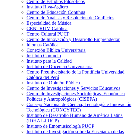
Centro de Estudios Filosóficos
Instituto Riva-Agüero
Centro de Educación Contínua
Centro de Análisis y Resolución de Conflictos
Especialidad de Música
CENTRUM Católica
Centro Cultural PUCP
Centro de Innovación y Desarrollo Emprendedor
Idiomas Católica
Conexión Bíblica Universitaria
Instituto Confucio
Instituto para la Calidad
Instituto de Docencia Universitaria
Centro Preuniversitario de la Pontificia Universidad
Católica del Perú
Instituto de Opinión Pública
Centro de Investigaciones y Servicios Educativos
Centro de Investigaciones Sociológicas, Económica
Políticas y Antropológicas (CISEPA)
Consejo Nacional de Ciencia, Tecnología e Innovación
Tecnológica (CONCYTEC)
Instituto de Desarrollo Humano de América Latina
(IDHAL-PUCP)
Instituto de Etnomusicología PUCP
Instituto de Investigación sobre la Enseñanza de las