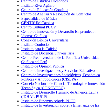
Centro de Estudios Filosóficos
Instituto Riva-Agüero
Centro de Educación Contínua
Centro de Análisis y Resolución de Conflictos
Especialidad de Música
CENTRUM Católica
Centro Cultural PUCP
Centro de Innovación y Desarrollo Emprendedor
Idiomas Católica
Conexión Bíblica Universitaria
Instituto Confucio
Instituto para la Calidad
Instituto de Docencia Universitaria
Centro Preuniversitario de la Pontificia Universidad
Católica del Perú
Instituto de Opinión Pública
Centro de Investigaciones y Servicios Educativos
Centro de Investigaciones Sociológicas, Económica
Políticas y Antropológicas (CISEPA)
Consejo Nacional de Ciencia, Tecnología e Innovación
Tecnológica (CONCYTEC)
Instituto de Desarrollo Humano de América Latina
(IDHAL-PUCP)
Instituto de Etnomusicología PUCP
Instituto de Investigación sobre la Enseñanza de las