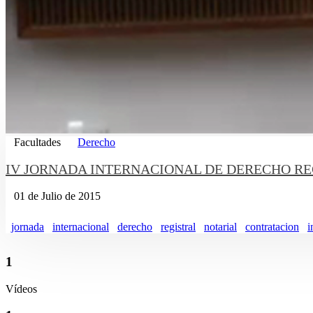
Facultades
Derecho
IV JORNADA INTERNACIONAL DE DERECHO REGISTRAL 
01 de Julio de 2015
jornada
internacional
derecho
registral
notarial
contratacion
i
1
Vídeos