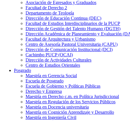
Asociación de Egresados y Graduados
Facultad de Derecho 2
Departamento de Teología
Dirección de Educación Continua (DEC)
Facultad de Estudios Interdisciplinarios de la PUCP
Dirección de Gestión del Talento Humano (DGTH)
Dirección Académica de Planeamiento y Evaluación (D
Facultad de Arquitectura y Urbanismo
Centro de Asesoría Pastoral Universitaria (CAPU)
Dirección de Comunicación Institucional (DCI)
Cachimbo PUCP (OCAI)
Dirección de Actividades Culturales
Centro de Estudios Orientales
Posgrado
Maestría en Gerencia Social
Escuela de Posgrado
Escuela de Gobierno y Políticas Públicas
Derecho y Empresa
Maestría en Derecho c.m. en Política Jurisdiccional
Maestría en Regulación de los Servicios Públicos
Maestría en Docencia universitaria
Maestría en Cognición Aprendizaje y Desarrollo
Maestría en Ingeniería Civil