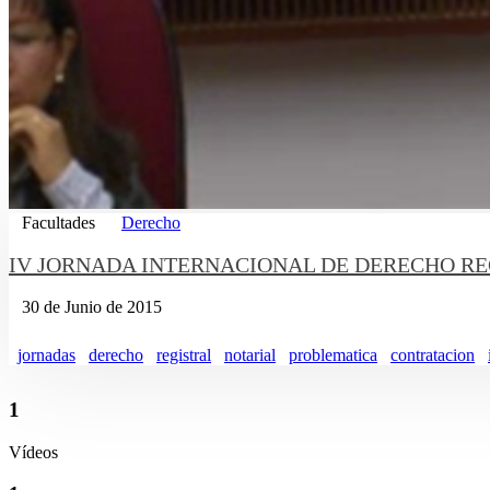
Facultades
Derecho
IV JORNADA INTERNACIONAL DE DERECHO REGISTRAL 
30 de Junio de 2015
jornadas
derecho
registral
notarial
problematica
contratacion
1
Vídeos