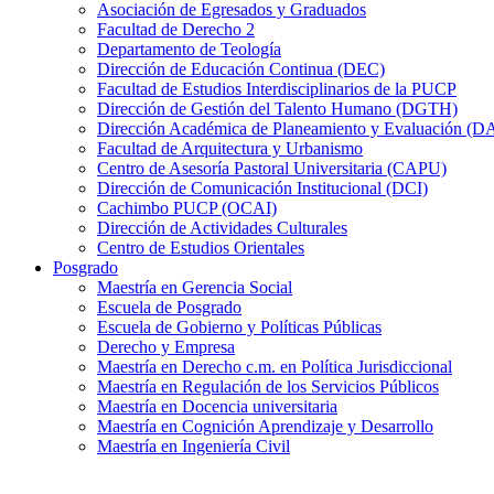
Asociación de Egresados y Graduados
Facultad de Derecho 2
Departamento de Teología
Dirección de Educación Continua (DEC)
Facultad de Estudios Interdisciplinarios de la PUCP
Dirección de Gestión del Talento Humano (DGTH)
Dirección Académica de Planeamiento y Evaluación (D
Facultad de Arquitectura y Urbanismo
Centro de Asesoría Pastoral Universitaria (CAPU)
Dirección de Comunicación Institucional (DCI)
Cachimbo PUCP (OCAI)
Dirección de Actividades Culturales
Centro de Estudios Orientales
Posgrado
Maestría en Gerencia Social
Escuela de Posgrado
Escuela de Gobierno y Políticas Públicas
Derecho y Empresa
Maestría en Derecho c.m. en Política Jurisdiccional
Maestría en Regulación de los Servicios Públicos
Maestría en Docencia universitaria
Maestría en Cognición Aprendizaje y Desarrollo
Maestría en Ingeniería Civil