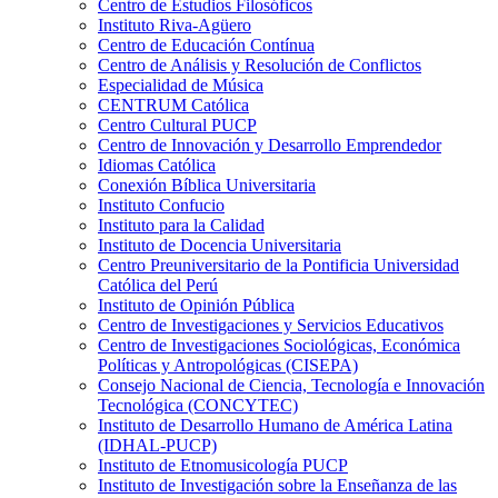
Centro de Estudios Filosóficos
Instituto Riva-Agüero
Centro de Educación Contínua
Centro de Análisis y Resolución de Conflictos
Especialidad de Música
CENTRUM Católica
Centro Cultural PUCP
Centro de Innovación y Desarrollo Emprendedor
Idiomas Católica
Conexión Bíblica Universitaria
Instituto Confucio
Instituto para la Calidad
Instituto de Docencia Universitaria
Centro Preuniversitario de la Pontificia Universidad
Católica del Perú
Instituto de Opinión Pública
Centro de Investigaciones y Servicios Educativos
Centro de Investigaciones Sociológicas, Económica
Políticas y Antropológicas (CISEPA)
Consejo Nacional de Ciencia, Tecnología e Innovación
Tecnológica (CONCYTEC)
Instituto de Desarrollo Humano de América Latina
(IDHAL-PUCP)
Instituto de Etnomusicología PUCP
Instituto de Investigación sobre la Enseñanza de las