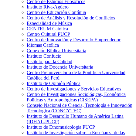
Centro de Estudios Filosóficos
Instituto Riva-Agüero
Centro de Educación Contínua
Centro de Análisis y Resolución de Conflictos
Especialidad de Música
CENTRUM Católica
Centro Cultural PUCP
Centro de Innovación y Desarrollo Emprendedor
Idiomas Católica
Conexión Bíblica Universitaria
Instituto Confucio
Instituto para la Calidad
Instituto de Docencia Universitaria
Centro Preuniversitario de la Pontificia Universidad
Católica del Perú
Instituto de Opinión Pública
Centro de Investigaciones y Servicios Educativos
Centro de Investigaciones Sociológicas, Económica
Políticas y Antropológicas (CISEPA)
Consejo Nacional de Ciencia, Tecnología e Innovación
Tecnológica (CONCYTEC)
Instituto de Desarrollo Humano de América Latina
(IDHAL-PUCP)
Instituto de Etnomusicología PUCP
Instituto de Investigación sobre la Enseñanza de las