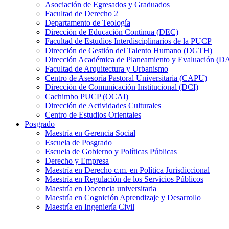
Asociación de Egresados y Graduados
Facultad de Derecho 2
Departamento de Teología
Dirección de Educación Continua (DEC)
Facultad de Estudios Interdisciplinarios de la PUCP
Dirección de Gestión del Talento Humano (DGTH)
Dirección Académica de Planeamiento y Evaluación (D
Facultad de Arquitectura y Urbanismo
Centro de Asesoría Pastoral Universitaria (CAPU)
Dirección de Comunicación Institucional (DCI)
Cachimbo PUCP (OCAI)
Dirección de Actividades Culturales
Centro de Estudios Orientales
Posgrado
Maestría en Gerencia Social
Escuela de Posgrado
Escuela de Gobierno y Políticas Públicas
Derecho y Empresa
Maestría en Derecho c.m. en Política Jurisdiccional
Maestría en Regulación de los Servicios Públicos
Maestría en Docencia universitaria
Maestría en Cognición Aprendizaje y Desarrollo
Maestría en Ingeniería Civil