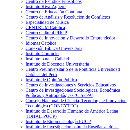
Centro de Estudios Filosóficos
Instituto Riva-Agüero
Centro de Educación Contínua
Centro de Análisis y Resolución de Conflictos
Especialidad de Música
CENTRUM Católica
Centro Cultural PUCP
Centro de Innovación y Desarrollo Emprendedor
Idiomas Católica
Conexión Bíblica Universitaria
Instituto Confucio
Instituto para la Calidad
Instituto de Docencia Universitaria
Centro Preuniversitario de la Pontificia Universidad
Católica del Perú
Instituto de Opinión Pública
Centro de Investigaciones y Servicios Educativos
Centro de Investigaciones Sociológicas, Económica
Políticas y Antropológicas (CISEPA)
Consejo Nacional de Ciencia, Tecnología e Innovación
Tecnológica (CONCYTEC)
Instituto de Desarrollo Humano de América Latina
(IDHAL-PUCP)
Instituto de Etnomusicología PUCP
Instituto de Investigación sobre la Enseñanza de las