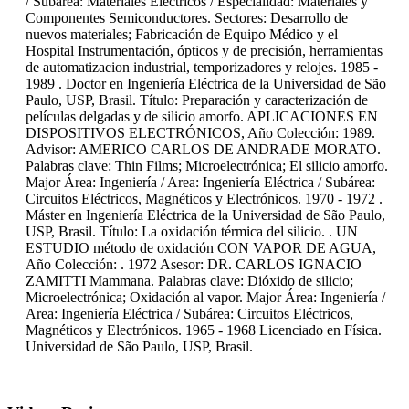
/ Subárea: Materiales Eléctricos / Especialidad: Materiales y
Componentes Semiconductores. Sectores: Desarrollo de
nuevos materiales; Fabricación de Equipo Médico y el
Hospital Instrumentación, ópticos y de precisión, herramientas
de automatizacion industrial, temporizadores y relojes. 1985 -
1989 . Doctor en Ingeniería Eléctrica de la Universidad de São
Paulo, USP, Brasil. Título: Preparación y caracterización de
películas delgadas y de silicio amorfo. APLICACIONES EN
DISPOSITIVOS ELECTRÓNICOS, Año Colección: 1989.
Advisor: AMERICO CARLOS DE ANDRADE MORATO.
Palabras clave: Thin Films; Microelectrónica; El silicio amorfo.
Major Área: Ingeniería / Area: Ingeniería Eléctrica / Subárea:
Circuitos Eléctricos, Magnéticos y Electrónicos. 1970 - 1972 .
Máster en Ingeniería Eléctrica de la Universidad de São Paulo,
USP, Brasil. Título: La oxidación térmica del silicio. . UN
ESTUDIO método de oxidación CON VAPOR DE AGUA,
Año Colección: . 1972 Asesor: DR. CARLOS IGNACIO
ZAMITTI Mammana. Palabras clave: Dióxido de silicio;
Microelectrónica; Oxidación al vapor. Major Área: Ingeniería /
Area: Ingeniería Eléctrica / Subárea: Circuitos Eléctricos,
Magnéticos y Electrónicos. 1965 - 1968 Licenciado en Física.
Universidad de São Paulo, USP, Brasil.