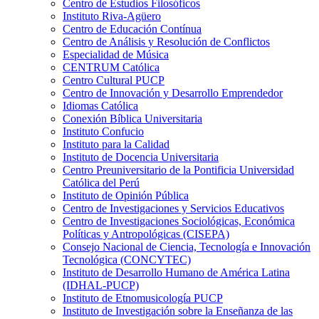
Centro de Estudios Filosóficos
Instituto Riva-Agüero
Centro de Educación Contínua
Centro de Análisis y Resolución de Conflictos
Especialidad de Música
CENTRUM Católica
Centro Cultural PUCP
Centro de Innovación y Desarrollo Emprendedor
Idiomas Católica
Conexión Bíblica Universitaria
Instituto Confucio
Instituto para la Calidad
Instituto de Docencia Universitaria
Centro Preuniversitario de la Pontificia Universidad
Católica del Perú
Instituto de Opinión Pública
Centro de Investigaciones y Servicios Educativos
Centro de Investigaciones Sociológicas, Económica
Políticas y Antropológicas (CISEPA)
Consejo Nacional de Ciencia, Tecnología e Innovación
Tecnológica (CONCYTEC)
Instituto de Desarrollo Humano de América Latina
(IDHAL-PUCP)
Instituto de Etnomusicología PUCP
Instituto de Investigación sobre la Enseñanza de las