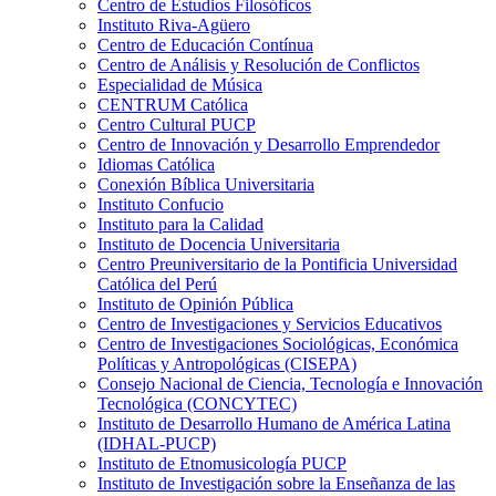
Centro de Estudios Filosóficos
Instituto Riva-Agüero
Centro de Educación Contínua
Centro de Análisis y Resolución de Conflictos
Especialidad de Música
CENTRUM Católica
Centro Cultural PUCP
Centro de Innovación y Desarrollo Emprendedor
Idiomas Católica
Conexión Bíblica Universitaria
Instituto Confucio
Instituto para la Calidad
Instituto de Docencia Universitaria
Centro Preuniversitario de la Pontificia Universidad
Católica del Perú
Instituto de Opinión Pública
Centro de Investigaciones y Servicios Educativos
Centro de Investigaciones Sociológicas, Económica
Políticas y Antropológicas (CISEPA)
Consejo Nacional de Ciencia, Tecnología e Innovación
Tecnológica (CONCYTEC)
Instituto de Desarrollo Humano de América Latina
(IDHAL-PUCP)
Instituto de Etnomusicología PUCP
Instituto de Investigación sobre la Enseñanza de las