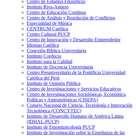
Centro de Estudios Filosóficos
Instituto Riva-Agüero
Centro de Educación Contínua
Centro de Análisis y Resolución de Conflictos
Especialidad de Música
CENTRUM Católica
Centro Cultural PUCP
Centro de Innovación y Desarrollo Emprendedor
Idiomas Católica
Conexión Bíblica Universitaria
Instituto Confucio
Instituto para la Calidad
Instituto de Docencia Universitaria
Centro Preuniversitario de la Pontificia Universidad
Católica del Perú
Instituto de Opinión Pública
Centro de Investigaciones y Servicios Educativos
Centro de Investigaciones Sociológicas, Económica
Políticas y Antropológicas (CISEPA)
Consejo Nacional de Ciencia, Tecnología e Innovación
Tecnológica (CONCYTEC)
Instituto de Desarrollo Humano de América Latina
(IDHAL-PUCP)
Instituto de Etnomusicología PUCP
Instituto de Investigación sobre la Enseñanza de las