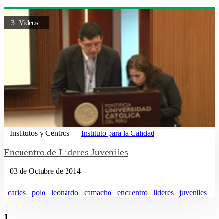
3 Vídeos
Institutos y Centros
Instituto para la Calidad
Encuentro de Líderes Juveniles
03 de Octubre de 2014
carlos
polo
leonardo
camacho
encuentro
lideres
juveniles
1