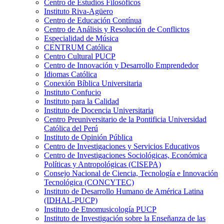
Centro de Estudios Filosóficos
Instituto Riva-Agüero
Centro de Educación Contínua
Centro de Análisis y Resolución de Conflictos
Especialidad de Música
CENTRUM Católica
Centro Cultural PUCP
Centro de Innovación y Desarrollo Emprendedor
Idiomas Católica
Conexión Bíblica Universitaria
Instituto Confucio
Instituto para la Calidad
Instituto de Docencia Universitaria
Centro Preuniversitario de la Pontificia Universidad
Católica del Perú
Instituto de Opinión Pública
Centro de Investigaciones y Servicios Educativos
Centro de Investigaciones Sociológicas, Económica
Políticas y Antropológicas (CISEPA)
Consejo Nacional de Ciencia, Tecnología e Innovación
Tecnológica (CONCYTEC)
Instituto de Desarrollo Humano de América Latina
(IDHAL-PUCP)
Instituto de Etnomusicología PUCP
Instituto de Investigación sobre la Enseñanza de las