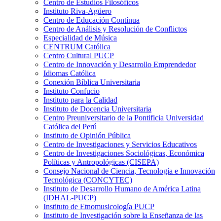
Centro de Estudios Filosóficos
Instituto Riva-Agüero
Centro de Educación Contínua
Centro de Análisis y Resolución de Conflictos
Especialidad de Música
CENTRUM Católica
Centro Cultural PUCP
Centro de Innovación y Desarrollo Emprendedor
Idiomas Católica
Conexión Bíblica Universitaria
Instituto Confucio
Instituto para la Calidad
Instituto de Docencia Universitaria
Centro Preuniversitario de la Pontificia Universidad
Católica del Perú
Instituto de Opinión Pública
Centro de Investigaciones y Servicios Educativos
Centro de Investigaciones Sociológicas, Económica
Políticas y Antropológicas (CISEPA)
Consejo Nacional de Ciencia, Tecnología e Innovación
Tecnológica (CONCYTEC)
Instituto de Desarrollo Humano de América Latina
(IDHAL-PUCP)
Instituto de Etnomusicología PUCP
Instituto de Investigación sobre la Enseñanza de las