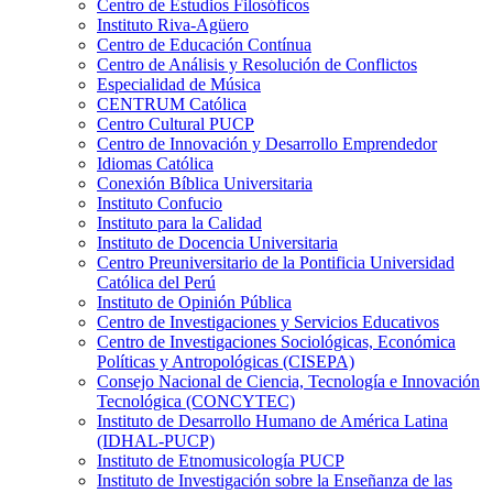
Centro de Estudios Filosóficos
Instituto Riva-Agüero
Centro de Educación Contínua
Centro de Análisis y Resolución de Conflictos
Especialidad de Música
CENTRUM Católica
Centro Cultural PUCP
Centro de Innovación y Desarrollo Emprendedor
Idiomas Católica
Conexión Bíblica Universitaria
Instituto Confucio
Instituto para la Calidad
Instituto de Docencia Universitaria
Centro Preuniversitario de la Pontificia Universidad
Católica del Perú
Instituto de Opinión Pública
Centro de Investigaciones y Servicios Educativos
Centro de Investigaciones Sociológicas, Económica
Políticas y Antropológicas (CISEPA)
Consejo Nacional de Ciencia, Tecnología e Innovación
Tecnológica (CONCYTEC)
Instituto de Desarrollo Humano de América Latina
(IDHAL-PUCP)
Instituto de Etnomusicología PUCP
Instituto de Investigación sobre la Enseñanza de las